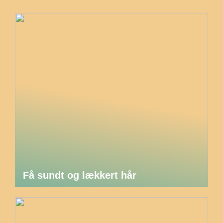
Få sundt og lækkert hår