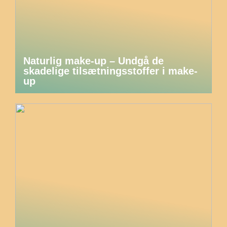
Naturlig make-up – Undgå de
skadelige tilsætningsstoffer i make-
up