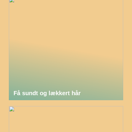
Få sundt og lækkert hår