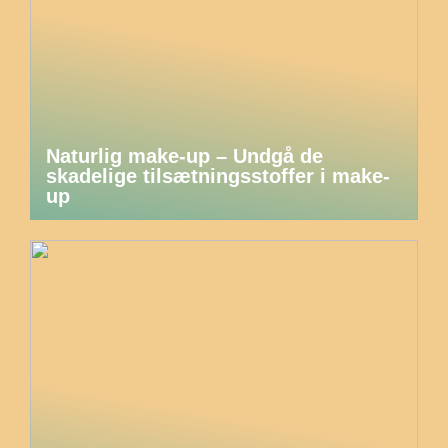
Naturlig make-up – Undgå de
skadelige tilsætningsstoffer i make-
up