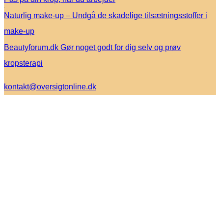
Naturlig make-up – Undgå de skadelige tilsætningsstoffer i
make-up
Beautyforum.dk Gør noget godt for dig selv og prøv
kropsterapi
kontakt@oversigtonline.dk