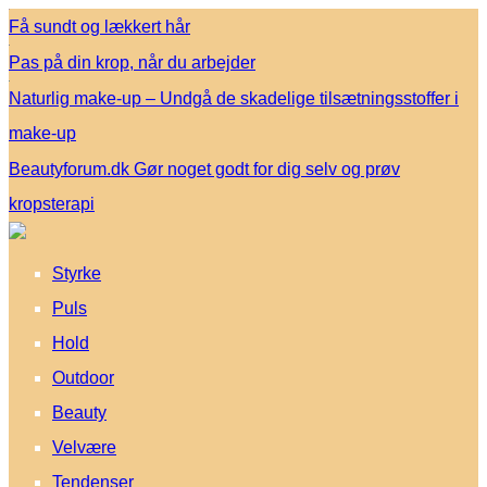
Få sundt og lækkert hår
Pas på din krop, når du arbejder
Naturlig make-up – Undgå de skadelige tilsætningsstoffer i
make-up
Beautyforum.dk Gør noget godt for dig selv og prøv
kropsterapi
Styrke
Puls
Hold
Outdoor
Beauty
Velvære
Tendenser