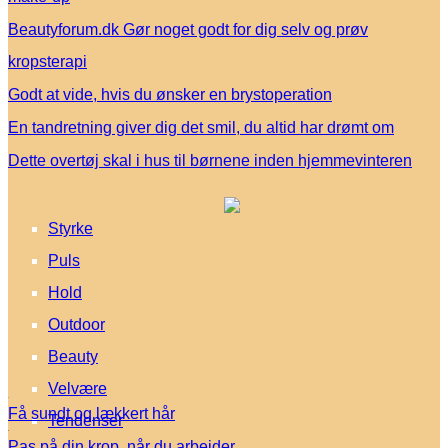
Beautyforum.dk Gør noget godt for dig selv og prøv
kropsterapi
Godt at vide, hvis du ønsker en brystoperation
En tandretning giver dig det smil, du altid har drømt om
Dette overtøj skal i hus til børnene inden hjemmevinteren
Styrke
Puls
Hold
Outdoor
Beauty
Velvære
Få sundt og lækkert hår
Tendenser
Pas på din krop, når du arbejder