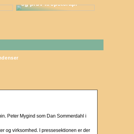
og prøv kropsterapi
ndenser
min. Peter Mygind som Dan Sommerdahl i
ter og virksomhed. I pressesektionen er der