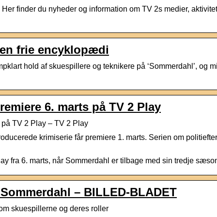
Her finder du nyheder og information om TV 2s medier, aktivite
en frie encyklopædi
kampklart hold af skuespillere og teknikere på ‘Sommerdahl’, o
emiere 6. marts på TV 2 Play
på TV 2 Play – TV 2 Play
roducerede krimiserie får premiere 1. marts. Serien om politie
y fra 6. marts, når Sommerdahl er tilbage med sin tredje sæson
 af Sommerdahl – BILLED-BLADET
m skuespillerne og deres roller