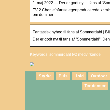
1. maj 2022 — Der er godt nyt til fans af ”
TV 2 Charlie’sførste egenproducerede krimi
om dem her
Fantastisk nyhed til fans af Sommerdahl |
Der er godt nyt til fans af ”Sommerdahl”. D
Keywords: sommerdahl tv2 medvirkende
Styrke
Puls
Hold
Outdoor
Tendenser