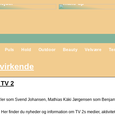
bejder
make-up
Puls
Hold
Outdoor
Beauty
Velvære
Te
virkende
 TV 2
zler som Svend Johansen, Mathias Käki Jørgensen som Benja
Her finder du nyheder og information om TV 2s medier, aktivite