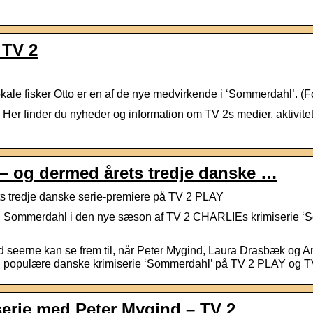
 TV 2
kale fisker Otto er en af de nye medvirkende i ‘Sommerdahl’. (Fo
Her finder du nyheder og information om TV 2s medier, aktivite
– og dermed årets tredje danske …
s tredje danske serie-premiere på TV 2 PLAY
n Sommerdahl i den nye sæson af TV 2 CHARLIEs krimiserie ‘Somm
vad seerne kan se frem til, når Peter Mygind, Laura Drasbæk og 
en populære danske krimiserie ‘Sommerdahl’ på TV 2 PLAY og 
erie med Peter Mygind – TV 2