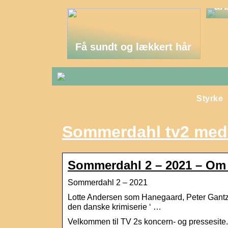
ar
Få sundt og lækkert hår
Styrke
Sommerdahl tv2 med
Sommerdahl 2 – 2021 – Om
Sommerdahl 2 – 2021
Lotte Andersen som Hanegaard, Peter Gant
den danske krimiserie ‘ …
Velkommen til TV 2s koncern- og pressesite. 