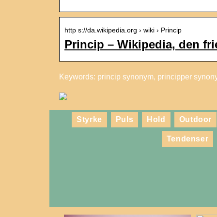
http s://da.wikipedia.org › wiki › Princip
Princip – Wikipedia, den fr
Keywords: princip synonym, principper syno
Styrke
Puls
Hold
Outdoor
Tendenser