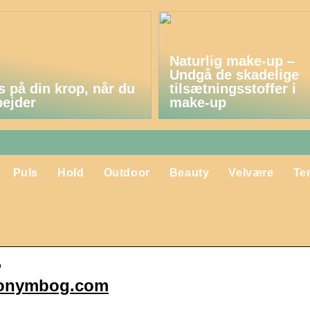
Naturlig make-up –
Undgå de skadelige
s på din krop, når du
tilsætningsstoffer i
bejder
make-up
Puls
Hold
Outdoor
Beauty
Velvære
Te
p
nonymbog.com