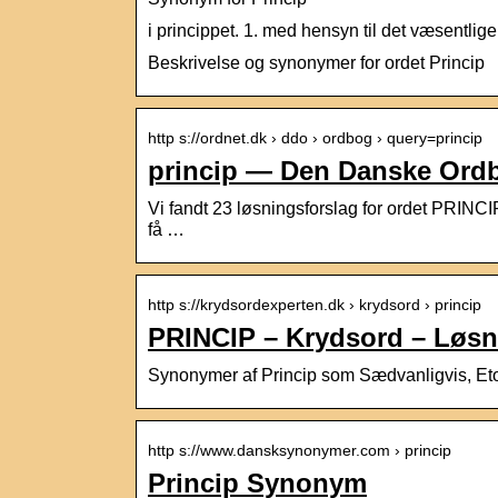
i princippet. 1. med hensyn til det væsentlig
Beskrivelse og synonymer for ordet Princip
http s://ordnet.dk › ddo › ordbog › query=princip
princip — Den Danske Ord
Vi fandt 23 løsningsforslag for ordet PRINCIP
få …
http s://krydsordexperten.dk › krydsord › princip
PRINCIP – Krydsord – Løsn
Synonymer af Princip som Sædvanligvis, Eto
http s://www.dansksynonymer.com › princip
Princip Synonym