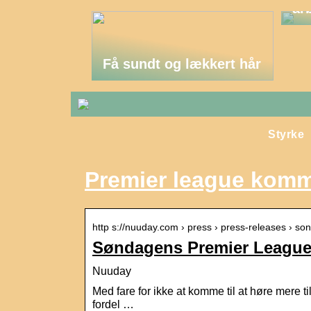
ar
Få sundt og lækkert hår
Styrke
Premier league komm
http s://nuuday.com › press › press-releases › 
Søndagens Premier League-
Nuuday
Med fare for ikke at komme til at høre mere 
fordel …