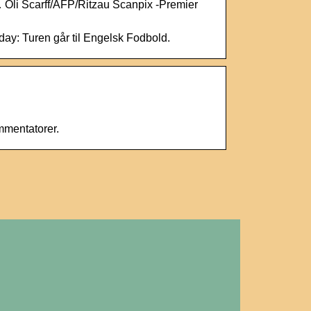
 Oli Scarff/AFP/Ritzau Scanpix -Premier
y: Turen går til Engelsk Fodbold.
mmentatorer.