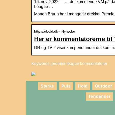
16. nov. 2022 — … det kommende VM på dansk
League …
Morten Bruun har i mange år dækket Premie
http s://bold.dk › Nyheder
Her er kommentatorerne til 
DR og TV 2 viser kampene under det kommen
Keywords: premier league kommentatorer
Styrke
Puls
Hold
Outdoor
Tendenser