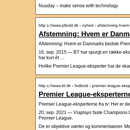
Nuuday – make sense with technology
http s://www.plbold.dk › nyhed › afstemning-hve
Afstemning: Hvem er Danm
Afstemning: Hvem er Danmarks bedste Pre
16. sep. 2015 — BT har spurgt en række eks
har kun ét …
Hvilke Premier League-eksperter har de skarp
http s://www.bt.dk › fodbold › premier-league-eks
Premier League-eksperterne 
Premier League-eksperterne fra tv: Her er de
20. sep. 2021 — Viaplays faste Champions L
Premier League.
De er objektive værter og kommentatorer. Me