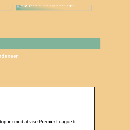
og prøv kropsterapi
ndenser
stopper med at vise Premier League til