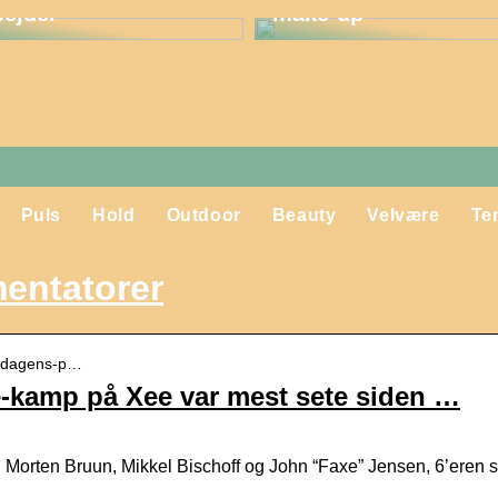
bejder
make-up
Puls
Hold
Outdoor
Beauty
Velvære
Te
entatorer
sondagens-p…
kamp på Xee var mest sete siden …
til Morten Bruun, Mikkel Bischoff og John “Faxe” Jensen, 6’eren 