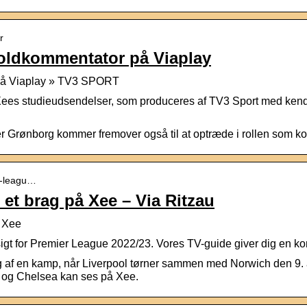
r
boldkommentator på Viaplay
 på Viaplay » TV3 SPORT
Xees studieudsendelser, som produceres af TV3 Sport med ken
 Grønborg kommer fremover også til at optræde i rollen som k
er-leagu…
et brag på Xee – Via Ritzau
| Xee
sigt for Premier League 2022/23. Vores TV-guide giver dig en k
 af en kamp, når Liverpool tørner sammen med Norwich den 9
og Chelsea kan ses på Xee.