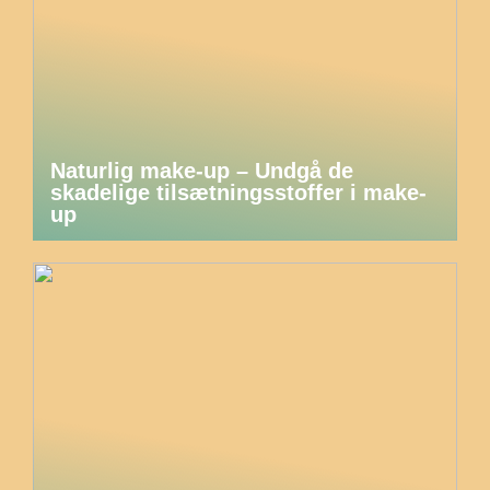
Naturlig make-up – Undgå de
skadelige tilsætningsstoffer i make-
up