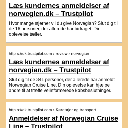
Læs kundernes anmeldelser af
norwegien.dk – Trustpilot
Hvor mange stjerner vil du give Norvegian? Slut dig til
de 16 personer, der allerede har bidraget. Din
oplevelse tæller.
http s://dk.trustpilot.com › review › norvegian
Læs kundernes anmeldelser af
norvegian.dk – Trustpilot
Slut dig til de 341 personer, der allerede har anmeldt
Norwegian Cruise Line. Din oplevelse kan hjælpe
andre til at træffe velinformerede købsbeslutninger.
http s://dk.trustpilot.com › Køretøjer og transport
Anmeldelser af Norwegian Cruise
Line – Trustpilot