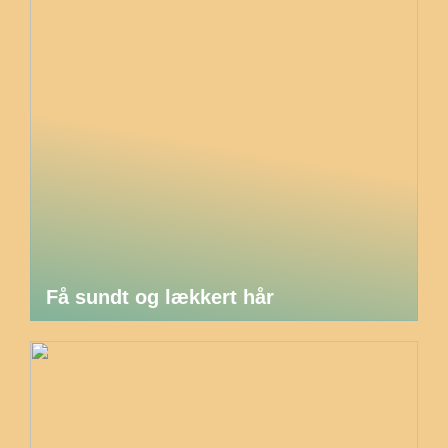
Få sundt og lækkert hår