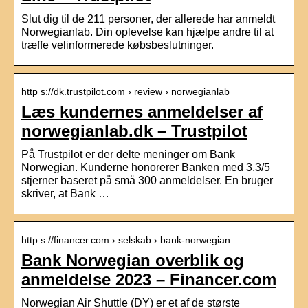
Slut dig til de 211 personer, der allerede har anmeldt
Norwegianlab. Din oplevelse kan hjælpe andre til at
træffe velinformerede købsbeslutninger.
http s://dk.trustpilot.com › review › norwegianlab
Læs kundernes anmeldelser af
norwegianlab.dk – Trustpilot
På Trustpilot er der delte meninger om Bank
Norwegian. Kunderne honorerer Banken med 3.3/5
stjerner baseret på små 300 anmeldelser. En bruger
skriver, at Bank …
http s://financer.com › selskab › bank-norwegian
Bank Norwegian overblik og
anmeldelse 2023 – Financer.com
Norwegian Air Shuttle (DY) er et af de største