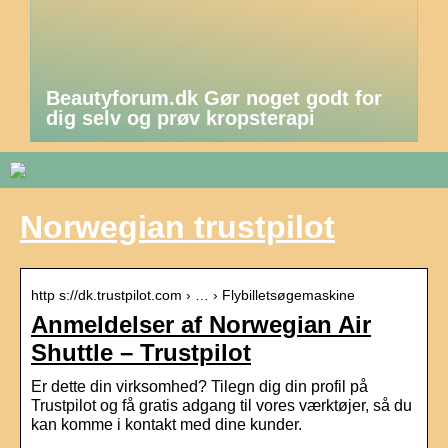
Beautyforum.dk Gør noget godt for
dig selv og prøv kropsterapi
Norwegian trustpilot
http s://dk.trustpilot.com › … › Flybilletsøgemaskine
Anmeldelser af Norwegian Air
Shuttle – Trustpilot
Er dette din virksomhed? Tilegn dig din profil på
Trustpilot og få gratis adgang til vores værktøjer, så du
kan komme i kontakt med dine kunder.