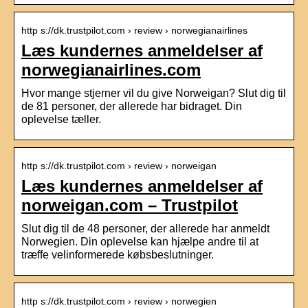
http s://dk.trustpilot.com › review › norwegianairlines
Læs kundernes anmeldelser af
norwegianairlines.com
Hvor mange stjerner vil du give Norweigan? Slut dig til
de 81 personer, der allerede har bidraget. Din
oplevelse tæller.
http s://dk.trustpilot.com › review › norweigan
Læs kundernes anmeldelser af
norweigan.com – Trustpilot
Slut dig til de 48 personer, der allerede har anmeldt
Norwegien. Din oplevelse kan hjælpe andre til at
træffe velinformerede købsbeslutninger.
http s://dk.trustpilot.com › review › norwegien