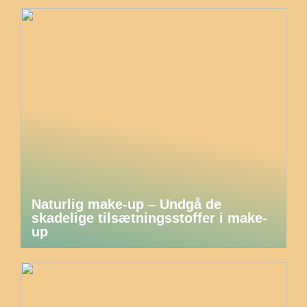
Naturlig make-up – Undgå de
skadelige tilsætningsstoffer i make-
up