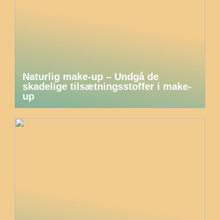
Naturlig make-up – Undgå de
skadelige tilsætningsstoffer i make-
up