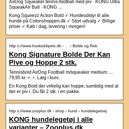
AirDog Squeaker tennis-football med piv · KONG Ultra
SqueakAir Ball · KONG …
Kong Squeezz Action Bold ✓ Hundeudstyr til alle
hunde på Cotonshoppen.dk ✓ Stort udvalg ✓ Billige
priser ✓ Køb i dag, levering i morgen!
http s://www.hooked4pets.dk › … › Bolde og Reb
Kong Signature Bolde Der Kan
Pive og Hoppe 2 stk.
Tennisbold AirDog Football m/squeaker medium …
79,95 kr. +. ÷. Læg i kurv.
En Kong Bold der virkelig kan hoppe, samtidig med at
der er piv i. Du får 2 stk. i en pakke.
http s://www.zooplus.dk › shop › hund › hundelegetoej
KONG hundelegetøj i alle
varianter – Zooplus.dk