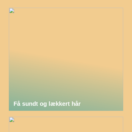
Få sundt og lækkert hår