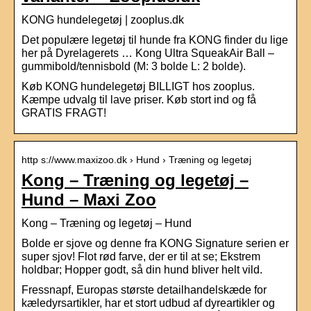
KONG hundelegetøj | zooplus.dk
Det populære legetøj til hunde fra KONG finder du lige
her på Dyrelagerets … Kong Ultra SqueakAir Ball –
gummibold/tennisbold (M: 3 bolde L: 2 bolde).
Køb KONG hundelegetøj BILLIGT hos zooplus.
Kæmpe udvalg til lave priser. Køb stort ind og få
GRATIS FRAGT!
http s://www.maxizoo.dk › Hund › Træning og legetøj
Kong – Træning og legetøj –
Hund – Maxi Zoo
Kong – Træning og legetøj – Hund
Bolde er sjove og denne fra KONG Signature serien er
super sjov! Flot rød farve, der er til at se; Ekstrem
holdbar; Hopper godt, så din hund bliver helt vild.
Fressnapf, Europas største detailhandelskæde for
kæledyrsartikler, har et stort udbud af dyreartikler og