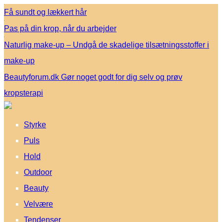
Få sundt og lækkert hår
Pas på din krop, når du arbejder
Naturlig make-up – Undgå de skadelige tilsætningsstoffer i
make-up
Beautyforum.dk Gør noget godt for dig selv og prøv
kropsterapi
Styrke
Puls
Hold
Outdoor
Beauty
Velvære
Tendenser