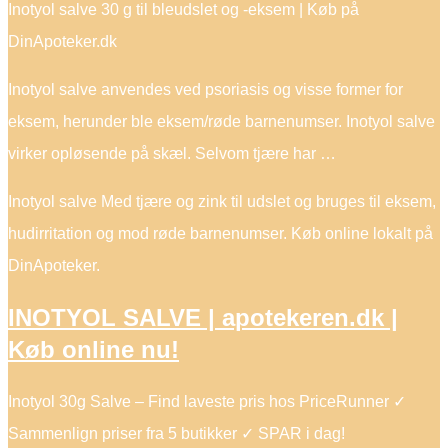
Inotyol salve 30 g til bleudslet og -eksem | Køb på
DinApoteker.dk
Inotyol salve anvendes ved psoriasis og visse former for
eksem, herunder ble eksem/røde barnenumser. Inotyol salve
virker opløsende på skæl. Selvom tjære har …
Inotyol salve Med tjære og zink til udslet og bruges til eksem,
hudirritation og mod røde barnenumser. Køb online lokalt på
DinApoteker.
INOTYOL SALVE | apotekeren.dk |
Køb online nu!
Inotyol 30g Salve – Find laveste pris hos PriceRunner ✓
Sammenlign priser fra 5 butikker ✓ SPAR i dag!