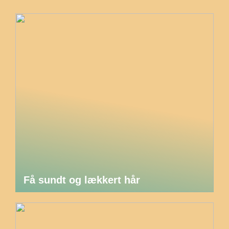
Få sundt og lækkert hår