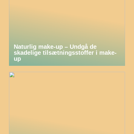
Naturlig make-up – Undgå de
skadelige tilsætningsstoffer i make-
up