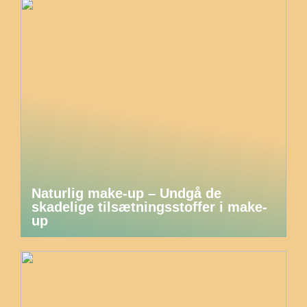
Naturlig make-up – Undgå de
skadelige tilsætningsstoffer i make-
up