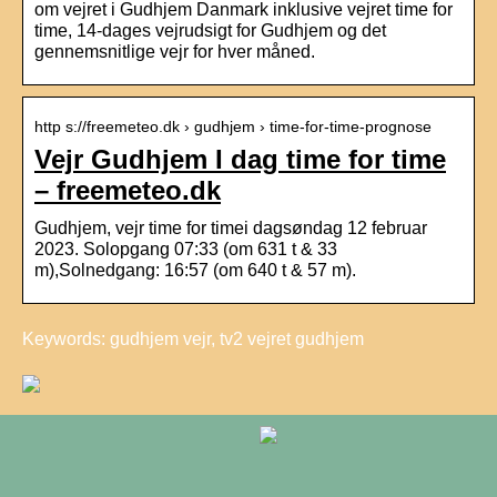
om vejret i Gudhjem Danmark inklusive vejret time for
time, 14-dages vejrudsigt for Gudhjem og det
gennemsnitlige vejr for hver måned.
http s://freemeteo.dk › gudhjem › time-for-time-prognose
Vejr Gudhjem I dag time for time
– freemeteo.dk
Gudhjem, vejr time for timei dagsøndag 12 februar
2023. Solopgang 07:33 (om 631 t & 33
m),Solnedgang: 16:57 (om 640 t & 57 m).
Keywords: gudhjem vejr, tv2 vejret gudhjem