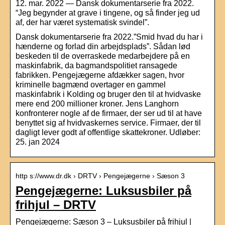
12. mar. 2022 — Dansk dokumentarserie fra 2022.
“Jeg begynder at grave i tingene, og så finder jeg ud
af, der har været systematisk svindel”.
Dansk dokumentarserie fra 2022.”Smid hvad du har i
hænderne og forlad din arbejdsplads”. Sådan lød
beskeden til de overraskede medarbejdere på en
maskinfabrik, da bagmandspolitiet ransagede
fabrikken. Pengejægerne afdækker sagen, hvor
kriminelle bagmænd overtager en gammel
maskinfabrik i Kolding og bruger den til at hvidvaske
mere end 200 millioner kroner. Jens Langhorn
konfronterer nogle af de firmaer, der ser ud til at have
benyttet sig af hvidvaskernes service. Firmaer, der til
dagligt lever godt af offentlige skattekroner. Udløber:
25. jan 2024
http s://www.dr.dk › DRTV › Pengejægerne › Sæson 3
Pengejægerne: Luksusbiler på
frihjul – DRTV
Pengejægerne: Sæson 3 – Luksusbiler på frihjul |