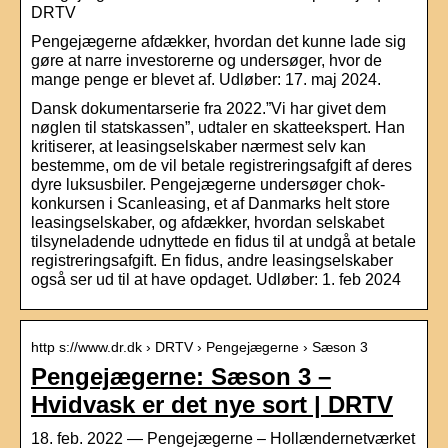
DRTV
Pengejægerne afdækker, hvordan det kunne lade sig
gøre at narre investorerne og undersøger, hvor de
mange penge er blevet af. Udløber: 17. maj 2024.
Dansk dokumentarserie fra 2022.”Vi har givet dem
nøglen til statskassen”, udtaler en skatteekspert. Han
kritiserer, at leasingselskaber nærmest selv kan
bestemme, om de vil betale registreringsafgift af deres
dyre luksusbiler. Pengejægerne undersøger chok-
konkursen i Scanleasing, et af Danmarks helt store
leasingselskaber, og afdækker, hvordan selskabet
tilsyneladende udnyttede en fidus til at undgå at betale
registreringsafgift. En fidus, andre leasingselskaber
også ser ud til at have opdaget. Udløber: 1. feb 2024
http s://www.dr.dk › DRTV › Pengejægerne › Sæson 3
Pengejægerne: Sæson 3 –
Hvidvask er det nye sort | DRTV
18. feb. 2022 — Pengejægerne – Hollændernetværket