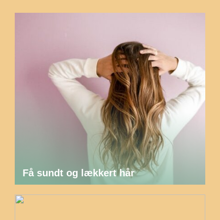
Få sundt og lækkert hår