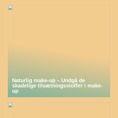
Naturlig make-up – Undgå de
skadelige tilsætningsstoffer i make-
up