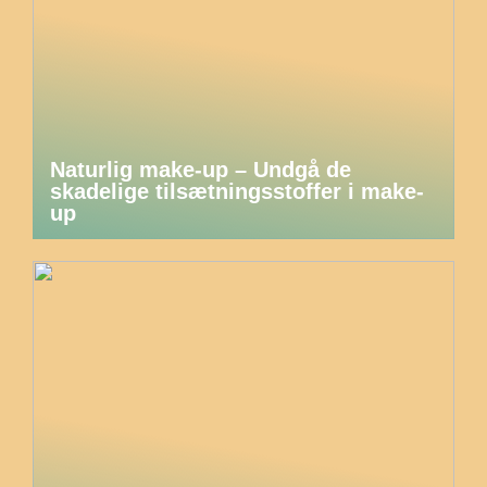
Naturlig make-up – Undgå de
skadelige tilsætningsstoffer i make-
up