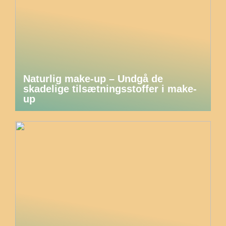
Naturlig make-up – Undgå de
skadelige tilsætningsstoffer i make-
up