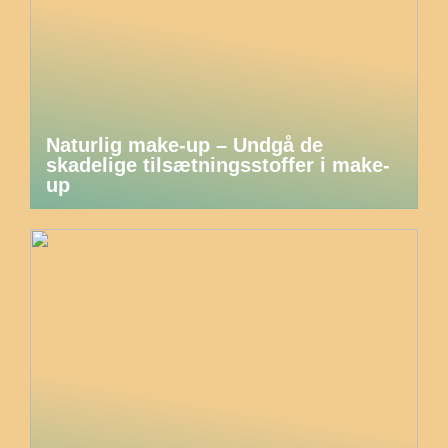
Naturlig make-up – Undgå de
skadelige tilsætningsstoffer i make-
up