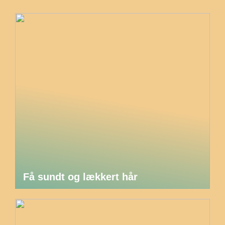
Få sundt og lækkert hår