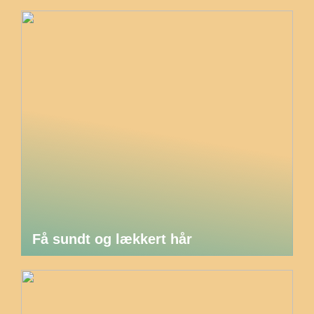
Få sundt og lækkert hår