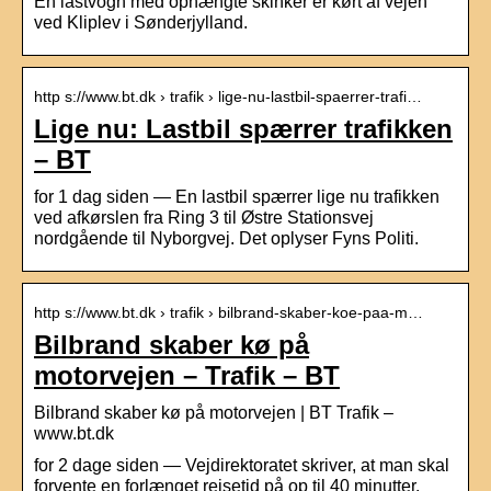
En lastvogn med ophængte skinker er kørt af vejen
ved Kliplev i Sønderjylland.
http s://www.bt.dk › trafik › lige-nu-lastbil-spaerrer-trafi…
Lige nu: Lastbil spærrer trafikken
– BT
for 1 dag siden — En lastbil spærrer lige nu trafikken
ved afkørslen fra Ring 3 til Østre Stationsvej
nordgående til Nyborgvej. Det oplyser Fyns Politi.
http s://www.bt.dk › trafik › bilbrand-skaber-koe-paa-m…
Bilbrand skaber kø på
motorvejen – Trafik – BT
Bilbrand skaber kø på motorvejen | BT Trafik –
www.bt.dk
for 2 dage siden — Vejdirektoratet skriver, at man skal
forvente en forlænget rejsetid på op til 40 minutter.